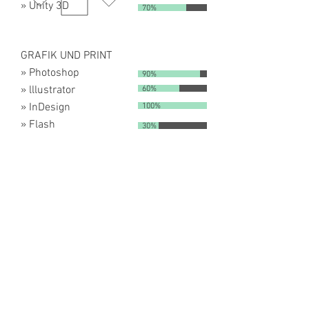
» Unity 3D
70%
GRAFIK UND PRINT
» Photoshop
90%
» lllustrator
60%
» InDesign
100%
» Flash
30%
FILMBEARBEITUNG
» After Effects
40%
» Premiere
10%
MODELLING
» Blender
90%
» 3DS Max
60%
» Cinema 4D
30%